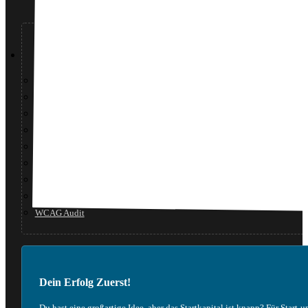
Dienstleistungen
Technischer Support
Netzwerktechnik
IT-Sicherheitsberatung
Professionelles Webdesign
Digitale Strategieberatung
Conversion-Rate-Optimierung (CRO)
Suchmaschinenoptimierung (SEO)
Markenbildung & Visuelle Identität
WCAG Audit
Dein Erfolg Zuerst!
Du hast eine großartige Idee, aber das Startkapital ist knapp? Für Start