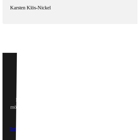
Karsten Klös-Nickel
Egal ob du ein konkretes Projekt im Kopf hast, eine unverbindl
möchtest oder einfach nur eine Frage zu Webdesign, IT-Services
– zögere nicht, mich zu kontaktieren.
Jetzt Kontakt aufnehmen